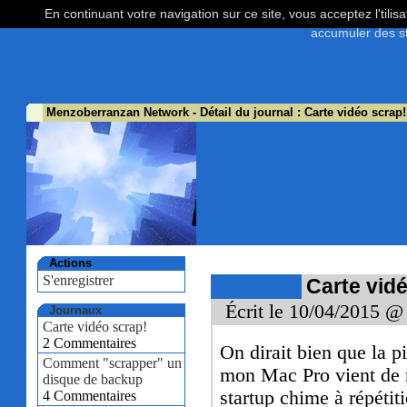
En continuant votre navigation sur ce site, vous acceptez l'tili
accumuler des st
Menzoberranzan Network
- Détail du journal : Carte vidéo scrap!
Actions
S'enregistrer
Carte vid
Écrit le 10/04/2015 @
Journaux
Carte vidéo scrap!
2 Commentaires
On dirait bien que la p
Comment "scrapper" un
mon Mac Pro vient de re
disque de backup
startup chime à répétiti
4 Commentaires